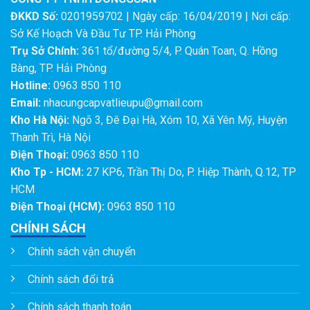
ĐKKD Số:
0201959702 | Ngày cấp: 16/04/2019 | Nơi cấp:
Sở Kế Hoạch Và Đầu Tư TP. Hải Phòng
Trụ Sở Chính:
361 tổ/đường 5/4, P. Quán Toan, Q. Hồng
Bàng, TP. Hải Phòng
Hotline:
0963 850 110
Email:
nhacungcapvatlieupu@gmail.com
Kho Hà Nội:
Ngõ 3, Đê Đại Hà, Xóm 10, Xã Yên Mỹ, Huyện
Thanh Trì, Hà Nội
Điện Thoại:
0963 850 110
Kho Tp - HCM:
27 KP6, Trần Thị Do, P. Hiệp Thành, Q.12, TP
HCM
Điện Thoại (HCM):
0963 850 110
CHÍNH SÁCH
Chính sách vận chuyển
Chính sách đổi trả
Chính sách thanh toán