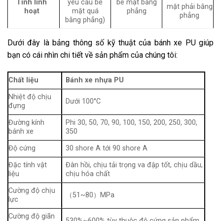
Tính linh
yêu cầu bề
bề mặt bằng
mặt phải bằng
hoạt
mặt quá
phẳng
phẳng
bằng phẳng)
Dưới đây là bảng thông số kỹ thuật của bánh xe PU giúp
bạn có cái nhìn chi tiết về sản phẩm của chúng tôi:
Chất liệu
Bánh xe nhựa PU
Nhiệt độ chịu
Dưới 100°C
đựng
Đường kính
Phi 30, 50, 70, 90, 100, 150, 200, 250, 300,
bánh xe
350
Độ cứng
30 shore A tới 90 shore A
Đặc tính vật
Đàn hồi, chịu tải trọng va đập tốt, chịu dầu,
liệu
chịu hóa chất
Cường độ chịu
（51~80）MPa
lực
Cường độ giãn
530%~600% tùy thuộc độ cứng sản phẩm.