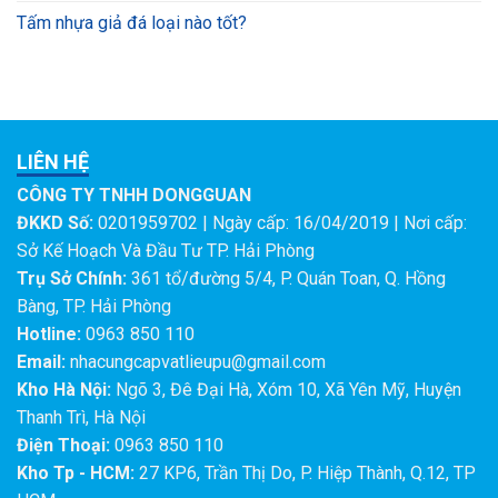
Tấm nhựa giả đá loại nào tốt?
LIÊN HỆ
CÔNG TY TNHH DONGGUAN
ĐKKD Số:
0201959702 | Ngày cấp: 16/04/2019 | Nơi cấp:
Sở Kế Hoạch Và Đầu Tư TP. Hải Phòng
Trụ Sở Chính:
361 tổ/đường 5/4, P. Quán Toan, Q. Hồng
Bàng, TP. Hải Phòng
Hotline:
0963 850 110
Email:
nhacungcapvatlieupu@gmail.com
Kho Hà Nội:
Ngõ 3, Đê Đại Hà, Xóm 10, Xã Yên Mỹ, Huyện
Thanh Trì, Hà Nội
Điện Thoại:
0963 850 110
Kho Tp - HCM:
27 KP6, Trần Thị Do, P. Hiệp Thành, Q.12, TP