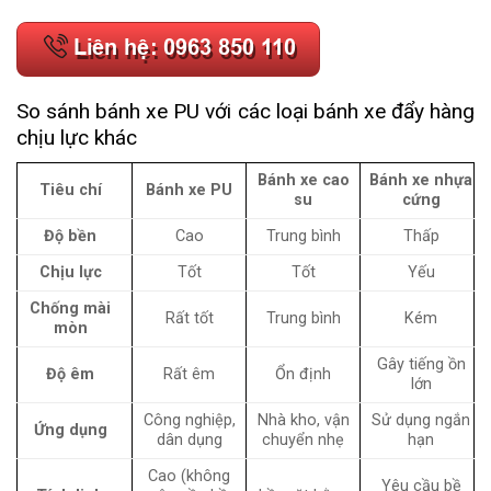
So sánh bánh xe PU với các loại bánh xe đẩy hàng
chịu lực khác
Bánh xe cao
Bánh xe nhựa
Tiêu chí
Bánh xe PU
su
cứng
Độ bền
Cao
Trung bình
Thấp
Chịu lực
Tốt
Tốt
Yếu
Chống mài
Rất tốt
Trung bình
Kém
mòn
Gây tiếng ồn
Độ êm
Rất êm
Ổn định
lớn
Công nghiệp,
Nhà kho, vận
Sử dụng ngắn
Ứng dụng
dân dụng
chuyển nhẹ
hạn
Cao (không
Yêu cầu bề