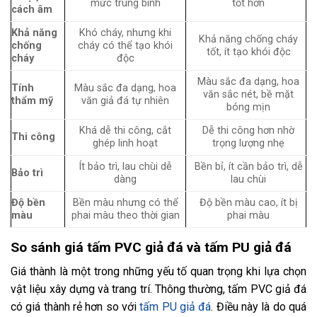
mức trung bình
tốt hơn
cách âm
Khả năng
Khó cháy, nhưng khi
Khả năng chống cháy
chống
cháy có thể tạo khói
tốt, ít tạo khói độc
cháy
độc
Màu sắc đa dạng, hoa
Tính
Màu sắc đa dạng, hoa
văn sắc nét, bề mặt
thẩm mỹ
văn giả đá tự nhiên
bóng mịn
Khá dễ thi công, cắt
Dễ thi công hơn nhờ
Thi công
ghép linh hoạt
trọng lượng nhẹ
Ít bảo trì, lau chùi dễ
Bền bỉ, ít cần bảo trì, dễ
Bảo trì
dàng
lau chùi
Độ bền
Bền màu nhưng có thể
Độ bền màu cao, ít bị
màu
phai màu theo thời gian
phai màu
So sánh giá tấm PVC giả đá và tấm PU giả đá
Giá thành là một trong những yếu tố quan trọng khi lựa chọn
vật liệu xây dựng và trang trí. Thông thường, tấm PVC giả đá
có giá thành rẻ hơn so với
tấm PU giả đá
. Điều này là do quá