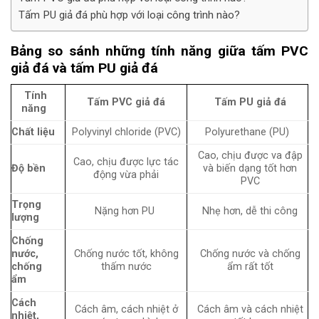
Tấm PU giả đá phù hợp với loại công trình nào?
Bảng so sánh những tính năng giữa tấm PVC
giả đá và tấm PU giả đá
Tính
Tấm PVC giả đá
Tấm PU giả đá
năng
Chất liệu
Polyvinyl chloride (PVC)
Polyurethane (PU)
Cao, chịu được va đập
Cao, chịu được lực tác
Độ bền
và biến dạng tốt hơn
động vừa phải
PVC
Trọng
Nặng hơn PU
Nhẹ hơn, dễ thi công
lượng
Chống
nước,
Chống nước tốt, không
Chống nước và chống
chống
thấm nước
ẩm rất tốt
ẩm
Cách
Cách âm, cách nhiệt ở
Cách âm và cách nhiệt
nhiệt,