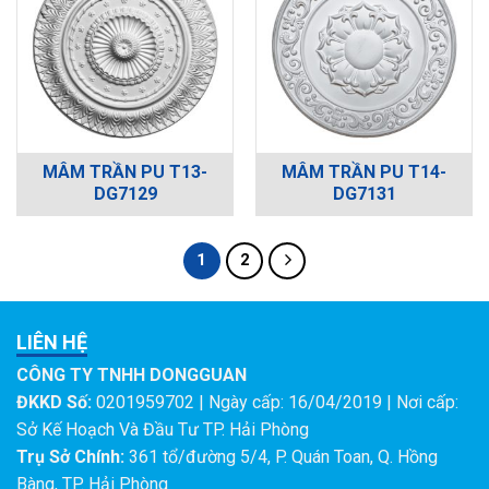
MÂM TRẦN PU T13-
MÂM TRẦN PU T14-
DG7129
DG7131
1
2
LIÊN HỆ
CÔNG TY TNHH DONGGUAN
ĐKKD Số:
0201959702 | Ngày cấp: 16/04/2019 | Nơi cấp:
Sở Kế Hoạch Và Đầu Tư TP. Hải Phòng
Trụ Sở Chính:
361 tổ/đường 5/4, P. Quán Toan, Q. Hồng
Bàng, TP. Hải Phòng