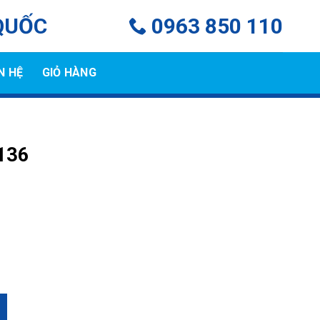
QUỐC
0963 850 110
N HỆ
GIỎ HÀNG
136