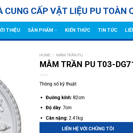
 CUNG CẤP VẬT LIỆU PU TOÀN 
IỚI THIỆU
SẢN PHẨM
KIẾN THỨC
TIN TỨC
LIÊ
HOME
/
MÂM TRẦN PU
MÂM TRẦN PU T03-DG7
Thông số kỹ thuật:
Đường kính:
82cm
Độ dày
: 7cm
Cân nặng:
2.41kg
LIÊN HỆ VỚI CHÚNG TÔI