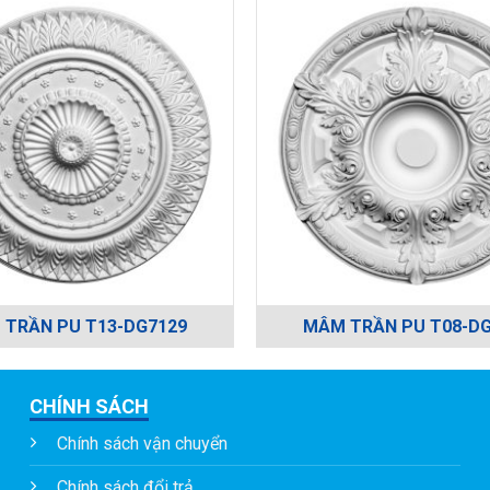
TRẦN PU T13-DG7129
MÂM TRẦN PU T08-DG
CHÍNH SÁCH
Chính sách vận chuyển
Chính sách đổi trả