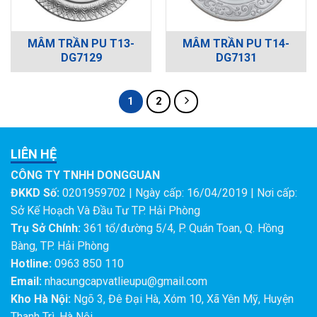
MÂM TRẦN PU T13-
MÂM TRẦN PU T14-
DG7129
DG7131
1
2
LIÊN HỆ
CÔNG TY TNHH DONGGUAN
ĐKKD Số:
0201959702 | Ngày cấp: 16/04/2019 | Nơi cấp:
Sở Kế Hoạch Và Đầu Tư TP. Hải Phòng
Trụ Sở Chính:
361 tổ/đường 5/4, P. Quán Toan, Q. Hồng
Bàng, TP. Hải Phòng
Hotline:
0963 850 110
Email:
nhacungcapvatlieupu@gmail.com
Kho Hà Nội:
Ngõ 3, Đê Đại Hà, Xóm 10, Xã Yên Mỹ, Huyện
Thanh Trì, Hà Nội