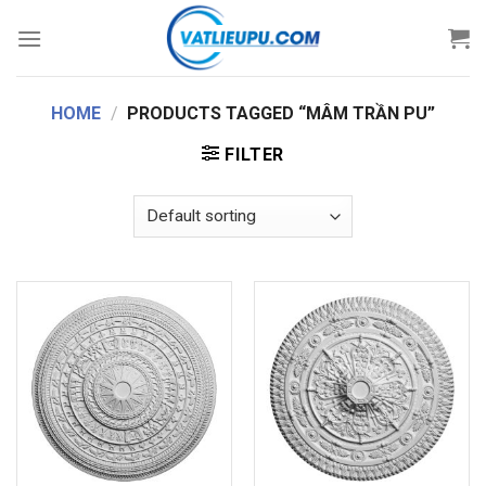
Skip
to
content
HOME
/
PRODUCTS TAGGED “MÂM TRẦN PU”
FILTER