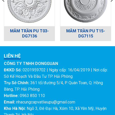
MÂM TRẦN PU T03-
MÂM TRẦN PU T15-
DG7136
DG7115
LIÊN HỆ
CÔNG TY TNHH DONGGUAN
ĐKKD Số:
0201959702 | Ngày cấp: 16/04/2019 | Nơi cấp:
Sở Kế Hoạch Và Đầu Tư TP. Hải Phòng
Trụ Sở Chính:
361 tổ/đường 5/4, P. Quán Toan, Q. Hồng
Bàng, TP. Hải Phòng
Hotline:
0963 850 110
Email:
nhacungcapvatlieupu@gmail.com
Kho Hà Nội:
Ngõ 3, Đê Đại Hà, Xóm 10, Xã Yên Mỹ, Huyện
Thanh Trì, Hà Nội