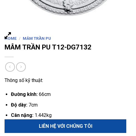
HOME
/
MÂM TRẦN PU
MÂM TRẦN PU T12-DG7132
Thông số kỹ thuật:
Đường kính:
66cm
Độ dày:
7cm
Cân nặng:
1.442kg
LIÊN HỆ VỚI CHÚNG TÔI