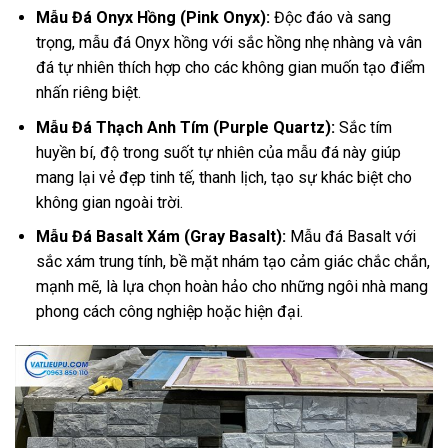
Mẫu Đá Onyx Hồng (Pink Onyx):
Độc đáo và sang
trọng, mẫu đá Onyx hồng với sắc hồng nhẹ nhàng và vân
đá tự nhiên thích hợp cho các không gian muốn tạo điểm
nhấn riêng biệt.
Mẫu Đá Thạch Anh Tím (Purple Quartz):
Sắc tím
huyền bí, độ trong suốt tự nhiên của mẫu đá này giúp
mang lại vẻ đẹp tinh tế, thanh lịch, tạo sự khác biệt cho
không gian ngoài trời.
Mẫu Đá Basalt Xám (Gray Basalt):
Mẫu đá Basalt với
sắc xám trung tính, bề mặt nhám tạo cảm giác chắc chắn,
mạnh mẽ, là lựa chọn hoàn hảo cho những ngôi nhà mang
phong cách công nghiệp hoặc hiện đại.