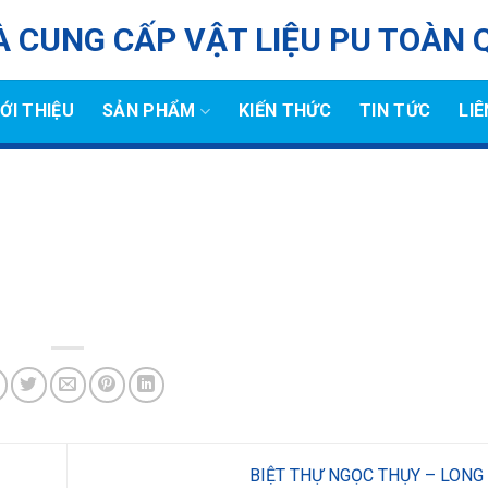
 CUNG CẤP VẬT LIỆU PU TOÀN 
IỚI THIỆU
SẢN PHẨM
KIẾN THỨC
TIN TỨC
LIÊ
BIỆT THỰ NGỌC THỤY – LONG