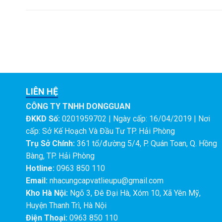
LIÊN HỆ
CÔNG TY TNHH DONGGUAN
ĐKKD Số:
0201959702 | Ngày cấp: 16/04/2019 | Nơi
cấp: Sở Kế Hoạch Và Đầu Tư TP. Hải Phòng
Trụ Sở Chính:
361 tổ/đường 5/4, P. Quán Toan, Q. Hồng
Bàng, TP. Hải Phòng
Hotline:
0963 850 110
Email:
nhacungcapvatlieupu@gmail.com
Kho Hà Nội:
Ngõ 3, Đê Đại Hà, Xóm 10, Xã Yên Mỹ,
Huyện Thanh Trì, Hà Nội
Điện Thoại:
0963 850 110