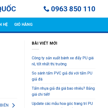
QUỐC
0963 850 110
N HỆ
GIỎ HÀNG
BÀI VIẾT MỚI
Công ty sản xuất bánh xe đẩy PU giá
rẻ, tốt nhất thị trường
So sánh tấm PVC giả đá với tấm PU
giả đá
Tấm nhựa giả đá giá bao nhiêu? Bảng
giá chi tiết!
Update các mẫu hoa góc trang trí PU
 BIÊN