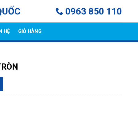
QUỐC
0963 850 110
N HỆ
GIỎ HÀNG
TRÒN