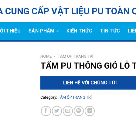
 CUNG CẤP VẬT LIỆU PU TOÀN 
IỚI THIỆU
SẢN PHẨM
KIẾN THỨC
TIN TỨC
LIÊ
HOME
/
TẤM ỐP TRANG TRÍ
TẤM PU THÔNG GIÓ LỖ 
LIÊN HỆ VỚI CHÚNG TÔI
Category:
TẤM ỐP TRANG TRÍ