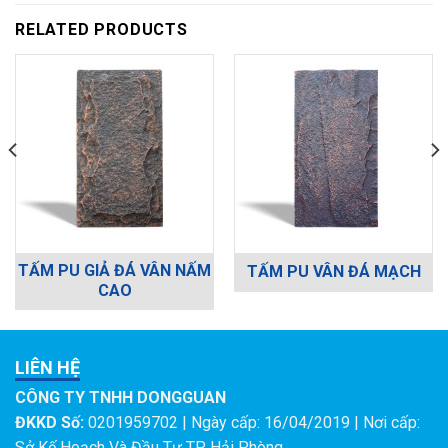
RELATED PRODUCTS
TẤM PU GIẢ ĐÁ VÂN NẤM
TẤM PU VÂN ĐÁ MẠCH
CAO
LIÊN HỆ
CÔNG TY TNHH DONGGUAN
ĐKKD Số:
0201959702 | Ngày cấp: 16/04/2019 | Nơi cấp:
Sở Kế Hoạch Và Đầu Tư TP. Hải Phòng