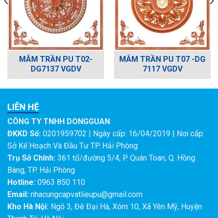
MÂM TRẦN PU T02-
MÂM TRẦN PU T07 -DG
DG7137 VGDV
7117 VGDV
LIÊN HỆ
CÔNG TY TNHH DONGGUAN
ĐKKD Số:
0201959702 | Ngày cấp: 16/04/2019 | Nơi cấp:
Sở Kế Hoạch Và Đầu Tư TP. Hải Phòng
Trụ Sở Chính:
361 tổ/đường 5/4, P. Quán Toan, Q. Hồng
Bàng, TP. Hải Phòng
Hotline:
0963 850 110
Email:
nhacungcapvatlieupu@gmail.com
Kho Hà Nội:
Ngõ 3, Đê Đại Hà, Xóm 10, Xã Yên Mỹ, Huyện
Thanh Trì, Hà Nội
Điện Thoại:
0963 850 110
Kho Tp - HCM:
27 KP6, Trần Thị Do, P. Hiệp Thành, Q.12, TP
HCM
Điện Thoại (HCM):
0963 850 110