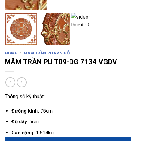
HOME
/
MÂM TRẦN PU VÂN GỖ
MÂM TRẦN PU T09-DG 7134 VGDV
Thông số kỹ thuật:
Đường kính:
75cm
Độ dày
: 5cm
Cân nặng:
1.514kg
LIÊN HỆ VỚI CHÚNG TÔI
Category:
MÂM TRẦN PU VÂN GỖ
Tag:
mâm trần pu vân gỗ